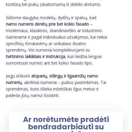
kontūrą bei puikų įskaitomumą iš didelio atstumo.
Siūlome daugybę modelių, dydžių ir spalvų, kad
namo numeris derėtų prie bet kokio fasado
–
modernaus, klasikinio, skandinaviško ar industrinio.
Gaminame ir pagal individualius užsakymus, kai reikia
specifinių išmatavimų ar unikalaus dizaino
sprendimų. Visi numeriai komplektuojami su
tvirtinimo laikikliais ir instrukcija
, kuri leidžia lengvai
sumontuoti numerį ant bet kokio fasado tipo.
Jeigu ieškote
atsparių, stilingų ir ilgaamžių namo
numerių
, akriliniai numeriai – puikus pasirinkimas. Tai
sprendimas, kuris išlieka estetiškas ilgus metus ir
padeda jūsų namui išsiskirti.
Ar norėtumėte pradėti
bendradarbiauti su