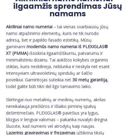
ilgaamžis sprendimas Jūsų
namams
Akriliniai namo numeriai
– tai vienas svarbiausių jūsų
namo atpažinimo elementų, kuris ne tik nurodo
adresą, bet ir papildo fasado estetiką. Mūsų
gaminami
modernūs namo numeriai iš PLEXIGLAS®
XT (PMMA)
išsiskiria ilgaamžiškumu, patvarumu ir
minimalistiniu dizainu. Tai aukštos kokybės organinis
stiklas, kuris neskilinėja, neblunka ir neskyla net esant
intensyviam ultravioletinių spindulių ar šalčio
poveikiui. Gamintojas suteikia net
30 metų garantiją
,
todėl galite būti tikri dėl ilgo tarnavimo laiko.
Skirtingai nuo metalinių ar medinių numerių, akrilas
nereikalauja priežiūros ir išlaiko pirminę spalvą
dešimtmečiais. PLEXIGLAS® paviršius yra lygus,
blizgus ir lengvai valomas – pakanka nuvalyti drėgna
šluoste, kad numeris vėl atrodytų kaip naujas.
Lazerinis graviravimas ir frezavimas
užtikrina tikslų