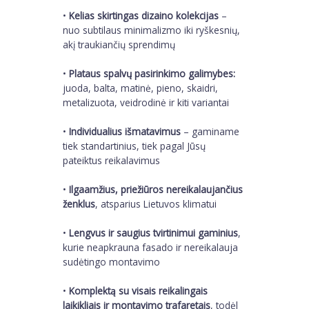
•
Kelias skirtingas dizaino kolekcijas
–
nuo subtilaus minimalizmo iki ryškesnių,
akį traukiančių sprendimų
•
Plataus spalvų pasirinkimo galimybes:
juoda, balta, matinė, pieno, skaidri,
metalizuota, veidrodinė ir kiti variantai
•
Individualius išmatavimus
– gaminame
tiek standartinius, tiek pagal Jūsų
pateiktus reikalavimus
•
Ilgaamžius, priežiūros nereikalaujančius
ženklus
, atsparius Lietuvos klimatui
•
Lengvus ir saugius tvirtinimui gaminius
,
kurie neapkrauna fasado ir nereikalauja
sudėtingo montavimo
•
Komplektą su visais reikalingais
laikikliais ir montavimo trafaretais
, todėl