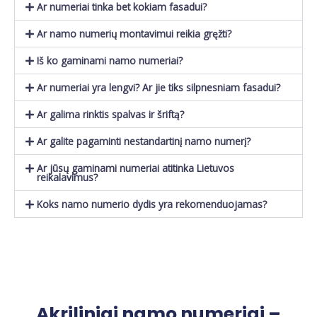
Ar numeriai tinka bet kokiam fasadui?
Ar namo numerių montavimui reikia gręžti?
Iš ko gaminami namo numeriai?
Ar numeriai yra lengvi? Ar jie tiks silpnesniam fasadui?
Ar galima rinktis spalvas ir šriftą?
Ar galite pagaminti nestandartinį namo numerį?
Ar jūsų gaminami numeriai atitinka Lietuvos
reikalavimus?
Koks namo numerio dydis yra rekomenduojamas?
Akriliniai namo numeriai –