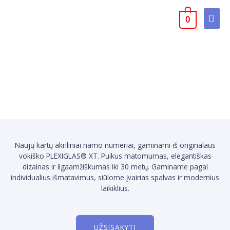
0
Naujų kartų akriliniai namo numeriai, gaminami iš originalaus
vokiško PLEXIGLAS® XT. Puikus matomumas, elegantiškas
dizainas ir ilgaamžiškumas iki 30 metų. Gaminame pagal
individualius išmatavimus, siūlome įvairias spalvas ir modernius
laikiklius.
UŽSISAKYTI