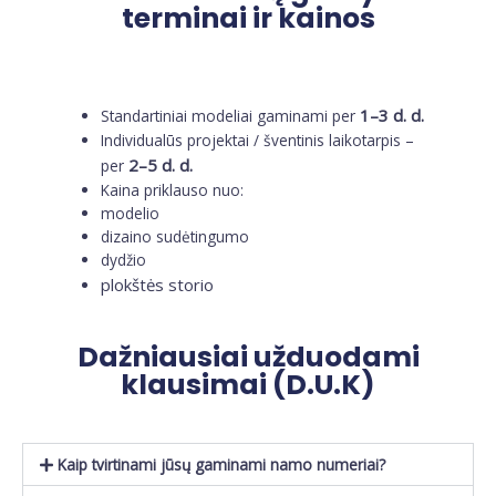
terminai ir kainos
1–3 d. d.
Standartiniai modeliai gaminami per
Individualūs projektai / šventinis laikotarpis –
2–5 d. d.
per
Kaina priklauso nuo:
modelio
dizaino sudėtingumo
dydžio
plokštės storio
Dažniausiai užduodami
klausimai (D.U.K)
Kaip tvirtinami jūsų gaminami namo numeriai?