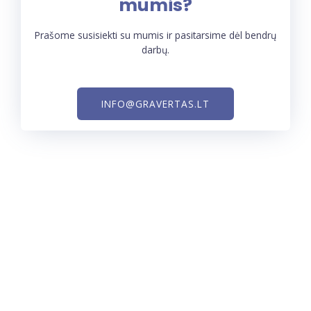
mumis?
Prašome susisiekti su mumis ir pasitarsime dėl bendrų
darbų.
INFO@GRAVERTAS.LT
MB ,,GRAVERTAS“
Įmonės kodas : 305204426
Gavėjo bankas : UAB ,,Paysera LT”