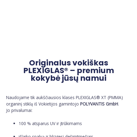
Originalus vokiškas
PLEXIGLAS® – premium
kokybė jūsų namui
Naudojame tik aukščiausios klasės PLEXIGLAS® XT (PMMA)
organinį stiklą iš Vokietijos gamintojo
POLYVANTIS GmbH
.
Jo privalumai:
100 % atsparus UV ir įtrūkimams
išlaiko spalvą ir blizgesį dešimtmečiais