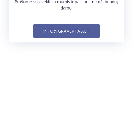
Prašome susisiekti su mumis ir pasitarsime dėl bendrų
darbų.
INFO@GRAVERTAS.LT
MB ,,GRAVERTAS“
Įmonės kodas : 305204426
Gavėjo bankas : UAB ,,Paysera LT”
Atsiskaitomoji sąskaita : LT573500010006722853