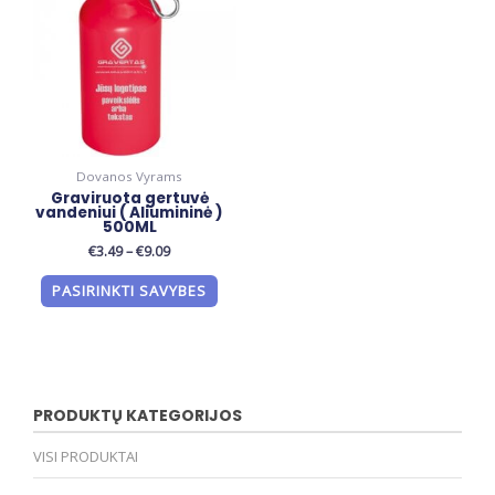
Dovanos Vyrams
Graviruota gertuvė
vandeniui ( Aliumininė )
500ML
€
3.49
–
€
9.09
PASIRINKTI SAVYBES
PRODUKTŲ KATEGORIJOS
VISI PRODUKTAI