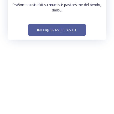
Prašome susisiekti su mumis ir pasitarsime dėl bendrų
darbų.
INFO@GRAVERTAS.LT
MB ,,GRAVERTAS“
Įmonės kodas : 305204426
Gavėjo bankas : UAB ,,Paysera LT”
Atsiskaitomoji sąskaita : LT573500010006722853