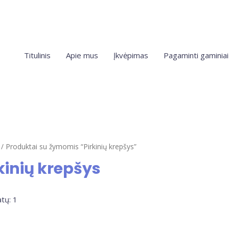
Titulinis
Apie mus
Įkvėpimas
Pagaminti gaminiai
/ Produktai su žymomis “Pirkinių krepšys”
kinių krepšys
tų: 1