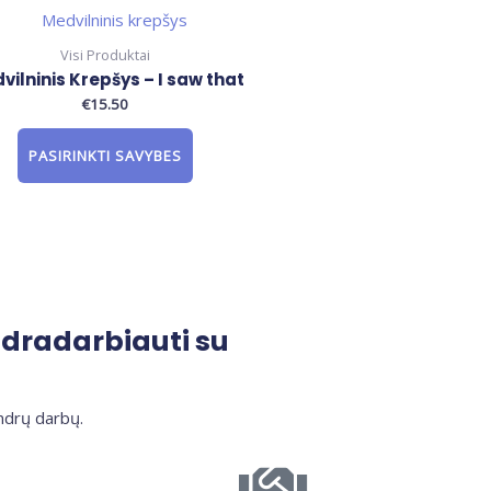
Visi Produktai
vilninis Krepšys – I saw that
€
15.50
PASIRINKTI SAVYBES
ndradarbiauti su
ndrų darbų.