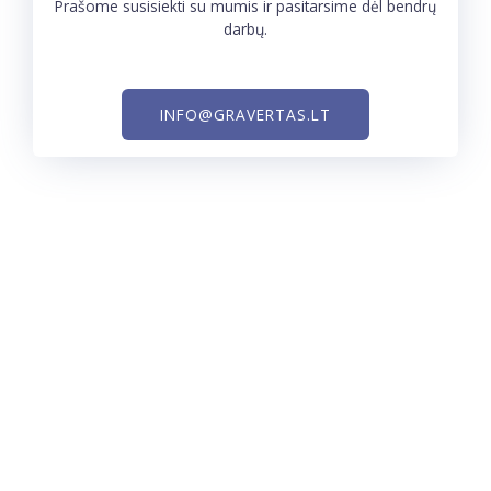
Prašome susisiekti su mumis ir pasitarsime dėl bendrų
darbų.
INFO@GRAVERTAS.LT
MB ,,GRAVERTAS“
Įmonės kodas : 305204426
Gavėjo bankas : UAB ,,Paysera LT”
Atsiskaitomoji sąskaita : LT573500010006722853