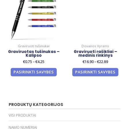
Graviruoti tušinukai
Dovanos Vyrams
Graviruotas tušinukas –
Graviruoti rašikliai –
Kalipso
medinis rinkinys
€
0.75
–
€
4.25
€
16.90
–
€
22.89
PASIRINKTI SAVYBES
PASIRINKTI SAVYBES
PRODUKTŲ KATEGORIJOS
VISI PRODUKTAI
NAMO NUMERIAI